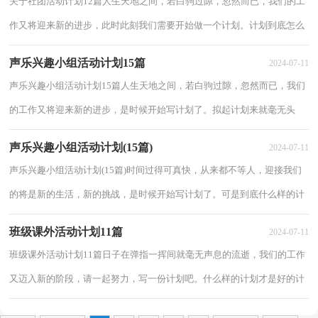
关于社团活动计划12篇人生天地之间，若白驹过隙，忽然而已，我们的工
作又将迎来新的进步，此时此刻我们需要开始做一个计划。计划到底怎么
拟定才合适呢？以下是小编整理的关于社团活动...
声乐兴趣小组活动计划15篇
2024-07-11
声乐兴趣小组活动计划15篇人生天地之间，若白驹过隙，忽然而已，我们
的工作又将迎来新的进步，是时候开始写计划了。拟起计划来就毫无头
绪？下面是小编为大家整理的声乐兴趣小组活动计...
声乐兴趣小组活动计划(15篇)
2024-07-11
声乐兴趣小组活动计划(15篇)时间过得可真快，从来都不等人，迎接我们
的将是新的生活，新的挑战，是时候开始写计划了。可是到底什么样的计
划才是适合自己的呢？下面是小编整理的声乐兴...
班级课外活动计划11篇
2024-07-11
班级课外活动计划11篇日子在弹指一挥间就毫无声息的流逝，我们的工作
又迈入新的阶段，请一起努力，写一份计划吧。什么样的计划才是好的计
划呢？以下是小编精心整理的班级课外活动计...