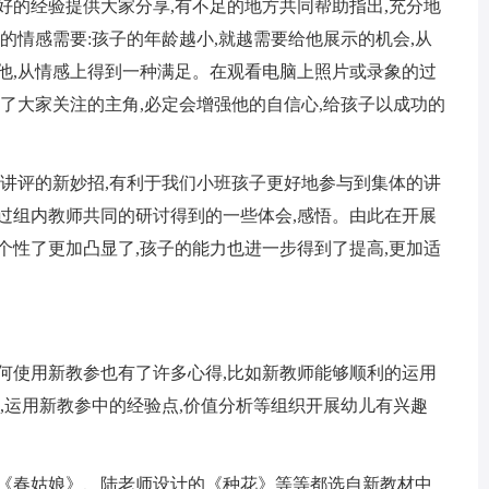
好的经验提供大家分享,有不足的地方共同帮助指出,充分地
的情感需要:孩子的年龄越小,就越需要给他展示的机会,从
他,从情感上得到一种满足。在观看电脑上照片或录象的过
为了大家关注的主角,必定会增强他的自信心,给孩子以成功的
角讲评的新妙招,有利于我们小班孩子更好地参与到集体的讲
过组内教师共同的研讨得到的一些体会,感悟。由此在开展
个性了更加凸显了,孩子的能力也进一步得到了提高,更加适
何使用新教参也有了许多心得,比如新教师能够顺利的运用
课,运用新教参中的经验点,价值分析等组织开展幼儿有兴趣
的《春姑娘》、陆老师设计的《种花》等等都选自新教材中