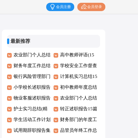
会员注册
会员登录
最新推荐
农业部门个人总结
高中教师评语(15
8篇
财务年度工作总结
篇)
学校安全工作督查
15篇
银行风险管理部门
情况报告
计算机实习总结15
总结(11篇)
小学校长述职报告
篇
初中教师年度总结
(15篇)
物业客服述职报告
农业部门个人总结
15篇
护士实习总结(精
转正述职报告15篇
选15篇)
学生活动工作计划
财务部门的年度工
试用期辞职报告集
作总结
品管员年终工作总