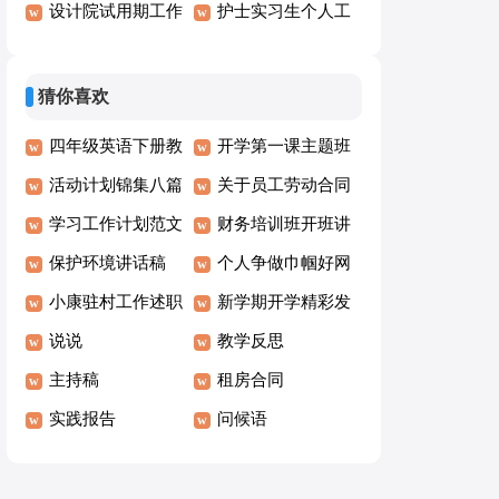
合15篇
设计院试用期工作
结13篇
护士实习生个人工
总结
作总结范文6篇
猜你喜欢
四年级英语下册教
开学第一课主题班
学工作总结
活动计划锦集八篇
会策划书
关于员工劳动合同
学习工作计划范文
12篇
财务培训班开班讲
集合六篇
保护环境讲话稿
话稿
个人争做巾帼好网
小康驻村工作述职
民倡议书
新学期开学精彩发
报告
说说
言稿
教学反思
主持稿
租房合同
实践报告
问候语